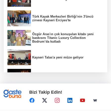
Türk Kayak Merkezleri Birliği'nin 3'üncü
zirvesi Kayseri Erciyes'te
Özgür Aras'ın çok konuşulan kitabı yeni
baskısını Titanic Luxury Collection
Bodrum’da kutladı
Kayseri Talas'a yeni müze geliyor
Fuar 38'de 'Neşeli Günler' nostaljisi
Bizi Takip Edin!
Sepetçi’de 'Köyde Şenlik Var' ile çocuklar
eğlendi