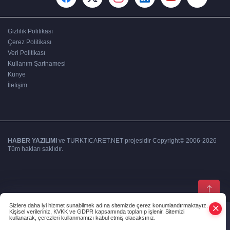
Gizlilik Politikası
Çerez Politikası
Veri Politikası
Kullanım Şartnamesi
Künye
İletişim
HABER YAZILIMI
ve TURKTICARET.NET projesidir Copyright© 2006-2026
Tüm hakları saklıdır.
Sizlere daha iyi hizmet sunabilmek adına sitemizde çerez konumlandırmaktayız.
Kişisel verileriniz, KVKK ve GDPR kapsamında toplanıp işlenir. Sitemizi
kullanarak, çerezleri kullanmamızı kabul etmiş olacaksınız.
Anasayfa
Haber Ara