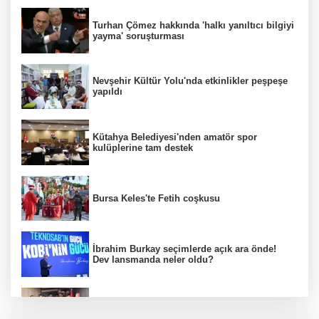
Turhan Çömez hakkında 'halkı yanıltıcı bilgiyi
yayma' soruşturması
Nevşehir Kültür Yolu'nda etkinlikler peşpeşe
yapıldı
Kütahya Belediyesi'nden amatör spor
kulüplerine tam destek
Bursa Keles'te Fetih coşkusu
İbrahim Burkay seçimlerde açık ara önde!
Dev lansmanda neler oldu?
CHP İstanbul’da yeni katılımlar... Gürsel
Tekin: Birlikte başaracağız