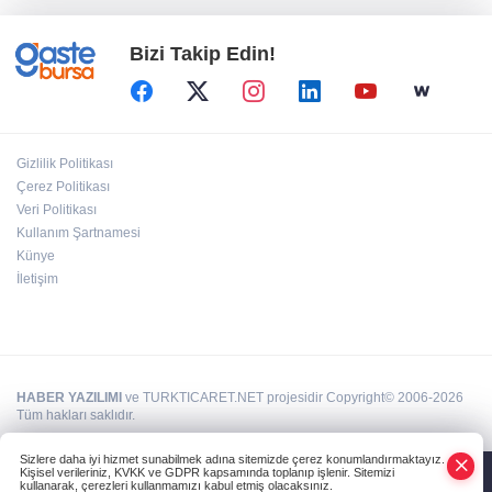
Bizi Takip Edin!
Hakkâri’de JİHA destekli operasyon
VakıfBank, Vanja Ivanovic’i transfer etti
Gizlilik Politikası
Çerez Politikası
Veri Politikası
Kullanım Şartnamesi
Türkiye Kültür Yolu Festivali Nevşehir'de tam
gaz sürüyor
Künye
İletişim
HABER YAZILIMI
ve TURKTICARET.NET projesidir Copyright© 2006-2026
Tüm hakları saklıdır.
Sizlere daha iyi hizmet sunabilmek adına sitemizde çerez konumlandırmaktayız.
Kişisel verileriniz, KVKK ve GDPR kapsamında toplanıp işlenir. Sitemizi
kullanarak, çerezleri kullanmamızı kabul etmiş olacaksınız.