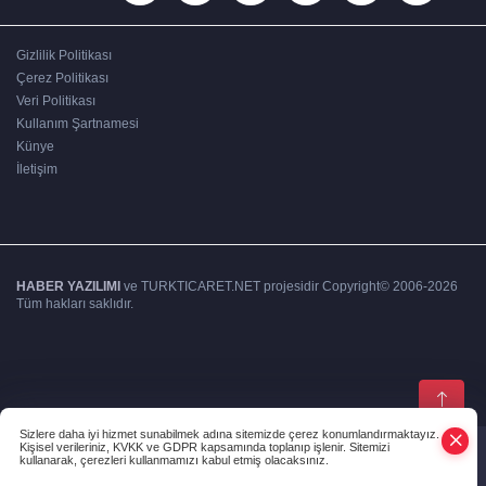
Gizlilik Politikası
Çerez Politikası
Veri Politikası
Kullanım Şartnamesi
Künye
İletişim
HABER YAZILIMI
ve TURKTICARET.NET projesidir Copyright© 2006-2026
Tüm hakları saklıdır.
Sizlere daha iyi hizmet sunabilmek adına sitemizde çerez konumlandırmaktayız.
Kişisel verileriniz, KVKK ve GDPR kapsamında toplanıp işlenir. Sitemizi
kullanarak, çerezleri kullanmamızı kabul etmiş olacaksınız.
Anasayfa
Haber Ara