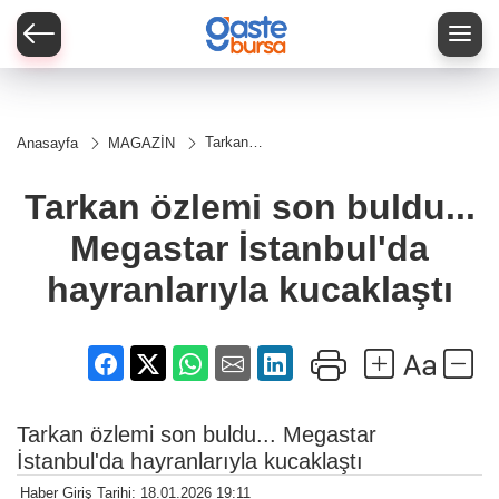
Tarkan
Anasayfa
MAGAZİN
özlemi son
buldu...
Megastar
Tarkan özlemi son buldu...
İstanbul'da
hayranlarıyla
Megastar İstanbul'da
kucaklaştı
hayranlarıyla kucaklaştı
Tarkan özlemi son buldu... Megastar
İstanbul'da hayranlarıyla kucaklaştı
Haber Giriş Tarihi: 18.01.2026 19:11