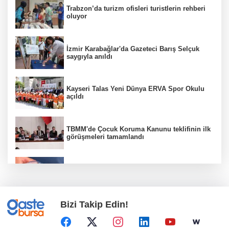
Trabzon’da turizm ofisleri turistlerin rehberi
oluyor
İzmir Karabağlar'da Gazeteci Barış Selçuk
saygıyla anıldı
Kayseri Talas Yeni Dünya ERVA Spor Okulu
açıldı
TBMM'de Çocuk Koruma Kanunu teklifinin ilk
görüşmeleri tamamlandı
Su stresi çağı yaklaşıyor! Uzmanlardan
Türkiye için uyarı
Bizi Takip Edin!
Kayseri Büyükşehir'de lavanta hasadı başladı