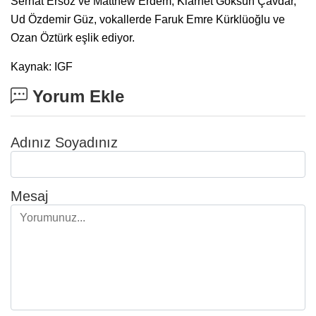
Serhat Ersöz ve Matthew Erdem, Klarnet Göksun Çavdar,
Ud Özdemir Güz, vokallerde Faruk Emre Kürklüoğlu ve
Ozan Öztürk eşlik ediyor.
Kaynak: IGF
Yorum Ekle
Adınız Soyadınız
Mesaj