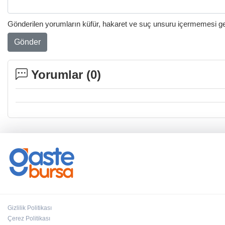
Gönderilen yorumların küfür, hakaret ve suç unsuru içermemesi gere
Gönder
Yorumlar (
0
)
Gizlilik Politikası
Çerez Politikası