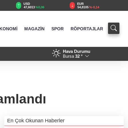
USD
EUR
47,6013
%0,06
54,8105
%-0,14
KONOMİ
MAGAZİN
SPOR
RÖPORTAJLAR
Hava Durumu
ıtıldı... Bursa’nın kalkınma
21:18 - Kocaeli Darıca’ya Bü
Bursa
32 °
amlandı
En Çok Okunan Haberler