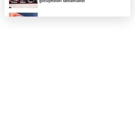
görüşmeleri tamamlandı
Su stresi çağı yaklaşıyor! Uzmanlardan
Türkiye için uyarı
Kayseri Büyükşehir'de lavanta hasadı başladı
MGK bugün toplanıyor... Gündem 'Terörsüz
Türkiye'
İzmir Büyükşehir'den Zübeyde Hanım Stadı
açıklaması