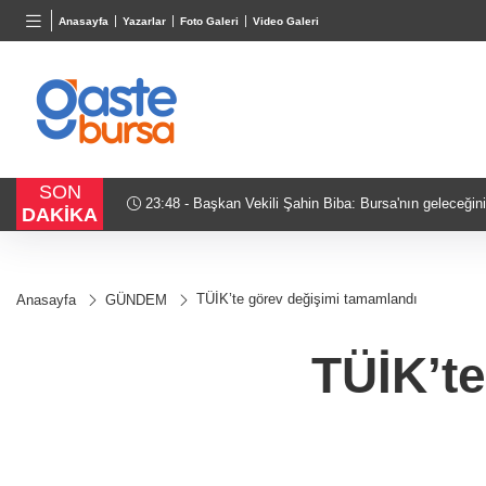
TND
BGN
VND
Anasayfa
Yazarlar
Foto Galeri
Video Galeri
16,2351
%0,06
28,0626
%0,37
0,0018
SON
23:48 - Başkan Vekili Şahin Biba: Bursa'nın geleceğini
DAKİKA
planlıyoruz
TÜİK’te görev değişimi tamamlandı
Anasayfa
GÜNDEM
TÜİK’t