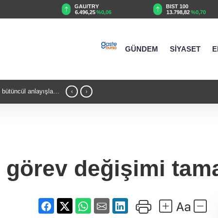
GAU/TRY
BIST 100
%0,03
6.496,25
%0,06
13.798,82
%0,70
GÜNDEM
SİYASET
E
 bütüncül anlayışla
22:47 - Bursa’da TEKNOSAB KOBİ OSB tan
‹
›
yolculuğunda yeni dönem
e görev değişimi tam