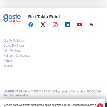
Kayseri Uluslarası Kültepe Toplantısı bilim
insanlarını buluşturdu
Bizi Takip Edin!
Maltepe’de, Süreyya Plajı’nda müzik ziyafeti
Kaçak bina yıkımında hayat kurtaran
Gizlilik Politikası
müdahale
Çerez Politikası
Veri Politikası
Kullanım Şartnamesi
Yeşil-siyahlılar yeni sezonu coşkuyla açtı
Künye
İletişim
HABER YAZILIMI
ve TURKTICARET.NET projesidir Copyright© 2006-2026
Tüm hakları saklıdır.
Sizlere daha iyi hizmet sunabilmek adına sitemizde çerez konumlandırmaktayız.