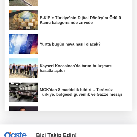
E-KİP’e Türkiye’nin Dijital Dönüşüm Ödülü...
Kamu kategorisinde zirvede
Yurtta bugün hava nasıl olacak?
Kayseri Kocasinan'da tarım buluşması
hasatla açıldı
MGK'dan 8 maddelik bildiri... Terörsüz
Türkiye, bölgesel güvenlik ve Gazze mesajı
Düzce Yığılca'da Belediye Başkanı Selami
Savaş'a bir kapı daha kapandı!
Bizi Takip Edin!