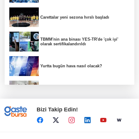
Carettalar yeni sezona hırslı başladı
TBMM'nin ana binası YES-TR'de 'çok iyi'
olarak sertifikalandırıldı
Yurtta bugün hava nasıl olacak?
Bakan Göktaş: Terörsüz Türkiye tarihi bir
adımdır
Bizi Takip Edin!
Yapay zekada onlarca uygulamanın yerini tek
asistan alabilir
Bursa Büyükşehir'den İnegöl'e ulaşım