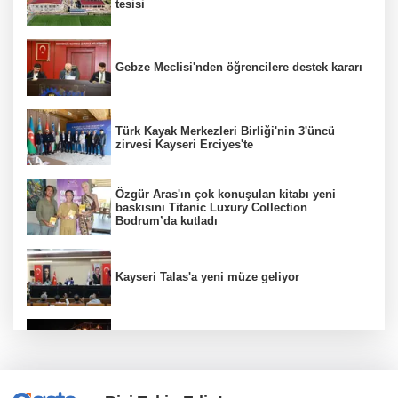
tesisi
Gebze Meclisi'nden öğrencilere destek kararı
Türk Kayak Merkezleri Birliği'nin 3'üncü
zirvesi Kayseri Erciyes'te
Özgür Aras'ın çok konuşulan kitabı yeni
baskısını Titanic Luxury Collection
Bodrum’da kutladı
Kayseri Talas'a yeni müze geliyor
Fuar 38'de 'Neşeli Günler' nostaljisi