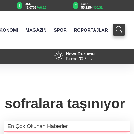
USD
EUR
47,6787
%0,18
55,1254
%0,32
KONOMİ
MAGAZİN
SPOR
RÖPORTAJLAR
Hava Durumu
ayla yolları yenilenecek
15:36 - Balıkesir Büyükşehir
Bursa
32 °
sofralara taşınıyor
En Çok Okunan Haberler