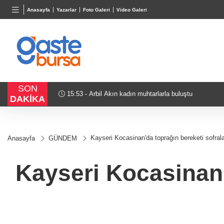
TND
BGN
VND
Anasayfa
Yazarlar
Foto Galeri
Video Galeri
16,3788
%0,90
27,9743
%-0,22
0,0018
SON
eler oldu?
15:53 - Arbil Akın kadın muhtarlarla buluştu
DAKİKA
Kayseri Kocasinan'da toprağın bereketi sofrala
Anasayfa
GÜNDEM
Kayseri Kocasinan'