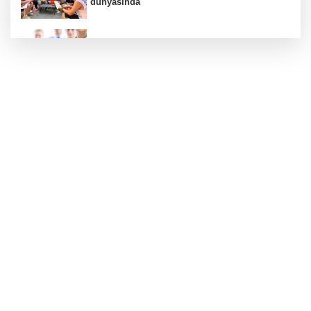
dünyasında
Sağlık çalışanlarından ücret ve emeklilik
reformu çağrısı
Konya Büyükşehir’in baba-oğul kampı
Ağustos'ta da sürecek
Yelkencilerin zorlu mücadelesi ilk günde
nefes kesti
İstanbul’da suç çetelerine operasyon!