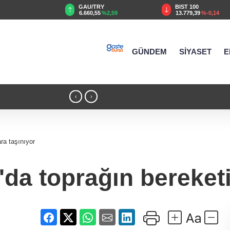
GAU/TRY
BIST 100
%0,32
6.660,55
%2,59
13.779,39
%-0,14
GÜNDEM
SİYASET
E
15:36 - Antalya Konyaaltı’nın merkez ve y
‹
›
ra taşınıyor
da toprağın bereketi 