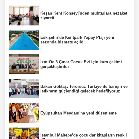
Keşan Kent Konseyi'nden muhtarlara nezaket
ziyareti
Eskişehir'de Kentpark Yapay Plajı yeni
sezonda hizmete açıldı
İzmit'te 3 Çınar Çocuk Evi için kura çekimi
gerçekleştirildi
Bakan Göktaş: Terörsüz Türkiye ile barışın ve
istikrarın güçlendiği gelecek hedefliyoruz
Eyüpsultan Meydanı'na yeni düzenleme
İstanbul Maltepe’de çocuklar kitapların renkli