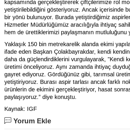
kapsamında gerçekleştirerek çiftçilerimize rol mod
yetiştirilebildiğini gösteriyoruz. Ancak içerisind
bir yönü bulunuyor. Burada yetiştirdiğimiz aspirle
Hizmetler Müdürlüğümüz aracılığıyla ihtiyaç sahib
hem de ürettiklerimizi paylaşmanın mutluluğunu y
Yaklaşık 150 bin metrekarelik alanda ekimi yapılan
ifade eden Başkan Çolakbayrakdar, kendi kendine 
daha da güçlendirdiklerini vurgulayarak, "Kendi 
üretimi önceliyoruz. Aynı zamanda ihtiyaç duydu
gayret ediyoruz. Gördüğünüz gibi, tarımsal üretim
yetiştiriyoruz. Burası aspir tarlası ancak farklı n
ürünlerin de ekimini gerçekleştiriyor, hasat sonra
paylaşıyoruz.” diye konuştu.
Kaynak: IGF
Yorum Ekle