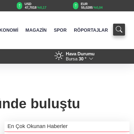
EUR
GBP
55,0285
%0,04
64,1470
%-0,02
KONOMİ
MAGAZİN
SPOR
RÖPORTAJLAR
Hava Durumu
 yayında
13:17 - Yenimuhacir Mezarlığ
Bursa
30 °
ünde buluştu
En Çok Okunan Haberler