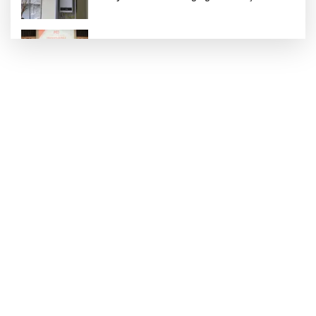
İMES OSB geleceğin sanayisini inşa ediyor!
Sanayinin geleceği İMES OSB'de konuşuldu
Bursa Büyükşehir'den afetlere hazır iki yeni
mobil araç
İzmit Belediyesi'nde iki yeni başkan
yardımcısı göreve başladı
TBMM'nin ana binası YES-TR'de 'çok iyi'
olarak sertifikalandırıldı