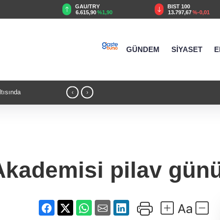
TRY
BIST 100
USD
90
%1,90
13.797,67
%-0,01
47,7018
%0,17
GÜNDEM
SİYASET
E
şüpheli hakkında dava
13:17 - “Kocaeli Müze” yeni web sitesiyle
‹
›
 Akademisi pilav gün