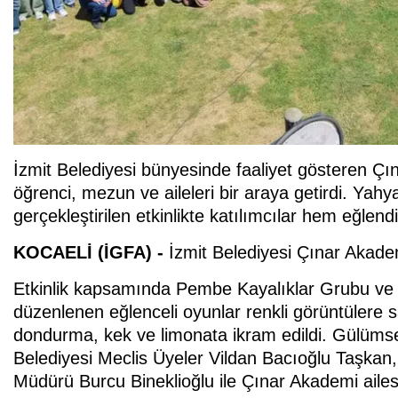
İzmit Belediyesi bünyesinde faaliyet gösteren Çı
öğrenci, mezun ve aileleri bir araya getirdi. Y
gerçekleştirilen etkinlikte katılımcılar hem eğlend
KOCAELİ (İGFA) -
İzmit Belediyesi Çınar Akadem
Etkinlik kapsamında Pembe Kayalıklar Grubu ve İ
düzenlenen eğlenceli oyunlar renkli görüntülere 
dondurma, kek ve limonata ikram edildi. Gülümse
Belediyesi Meclis Üyeler Vildan Bacıoğlu Taşkan,
Müdürü Burcu Bineklioğlu ile Çınar Akademi ailesi 