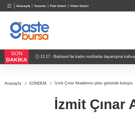
BGN
VND
GAU/
Anasayfa
Yazarlar
Foto Galeri
Video Galeri
27,9743
%-0,22
0,0018
%0,32
6.615,
SON
13:17 - "Casperlar" suç örgütüne dev operasyon! 151 
DAKİKA
açıldı
İzmit Çınar Akademisi pilav gününde buluştu
Anasayfa
GÜNDEM
İzmit Çınar