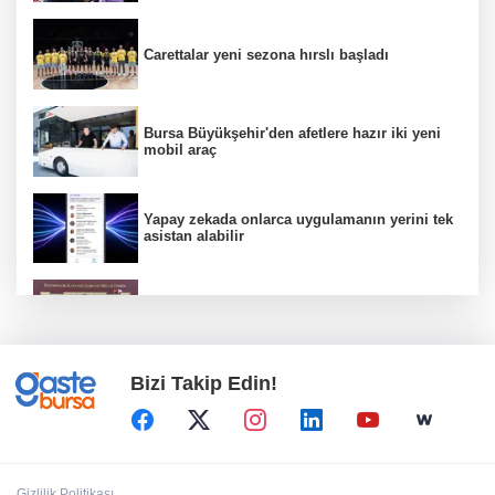
Carettalar yeni sezona hırslı başladı
Bursa Büyükşehir'den afetlere hazır iki yeni
mobil araç
Yapay zekada onlarca uygulamanın yerini tek
asistan alabilir
CHP Grup Başkanvekili Kılıç’tan
'silahsızlanma' vurgusu
Bizi Takip Edin!
MGK'dan 8 maddelik bildiri... Terörsüz
Türkiye, bölgesel güvenlik ve Gazze mesajı
TBMM'nin ana binası YES-TR'de 'çok iyi'
Gizlilik Politikası