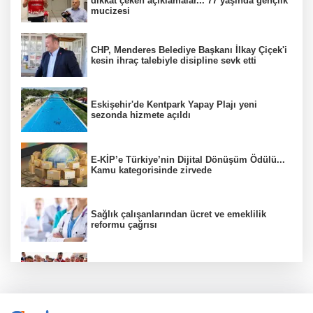
dikkat çeken açıklamalar... 77 yaşında gençlik
mucizesi
CHP, Menderes Belediye Başkanı İlkay Çiçek'i
kesin ihraç talebiyle disipline sevk etti
Eskişehir'de Kentpark Yapay Plajı yeni
sezonda hizmete açıldı
E-KİP’e Türkiye’nin Dijital Dönüşüm Ödülü...
Kamu kategorisinde zirvede
Sağlık çalışanlarından ücret ve emeklilik
reformu çağrısı
Hayvancılıkta dijital dönem... GEKİS Kars'ta
uygulamaya alındı