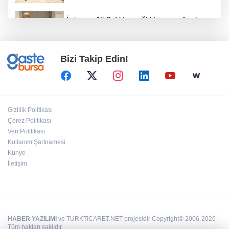
İş insanı Ali Bıdı'dan sağlıklı yaşam üzerine
dikkat çeken açıklamalar... 77 yaşında gençlik
mucizesi
Bizi Takip Edin!
İzmit'te 3 Çınar Çocuk Evi için kura çekimi
gerçekleştirildi
Hayvancılıkta dijital dönem... GEKİS Kars'ta
Gizlilik Politikası
uygulamaya alındı
Çerez Politikası
Veri Politikası
Kullanım Şartnamesi
Bakan Göktaş: Terörsüz Türkiye ile barışın ve
istikrarın güçlendiği gelecek hedefliyoruz
Künye
İletişim
HABER YAZILIMI
ve TURKTICARET.NET projesidir Copyright© 2006-2026
Tüm hakları saklıdır.