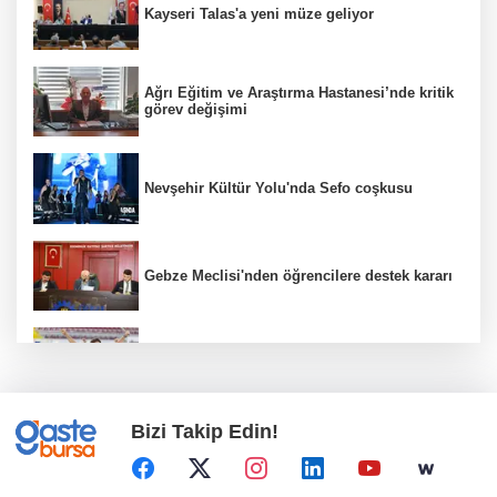
Kayseri Talas'a yeni müze geliyor
Ağrı Eğitim ve Araştırma Hastanesi’nde kritik
görev değişimi
Nevşehir Kültür Yolu'nda Sefo coşkusu
Gebze Meclisi'nden öğrencilere destek kararı
İzmir'de zeybek topluluğu 500 kişiye ulaştı
Bizi Takip Edin!
Özgür Aras'ın çok konuşulan kitabı yeni
baskısını Titanic Luxury Collection
Bodrum’da kutladı