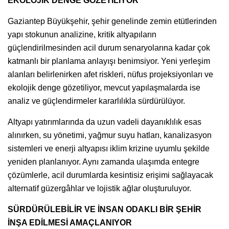
EKOLOJİK DENGE GÖZETİLİYOR
Gaziantep Büyükşehir, şehir genelinde zemin etütlerinden
yapı stokunun analizine, kritik altyapıların
güçlendirilmesinden acil durum senaryolarına kadar çok
katmanlı bir planlama anlayışı benimsiyor. Yeni yerleşim
alanları belirlenirken afet riskleri, nüfus projeksiyonları ve
ekolojik denge gözetiliyor, mevcut yapılaşmalarda ise
analiz ve güçlendirmeler kararlılıkla sürdürülüyor.
Altyapı yatırımlarında da uzun vadeli dayanıklılık esas
alınırken, su yönetimi, yağmur suyu hatları, kanalizasyon
sistemleri ve enerji altyapısı iklim krizine uyumlu şekilde
yeniden planlanıyor. Aynı zamanda ulaşımda entegre
çözümlerle, acil durumlarda kesintisiz erişimi sağlayacak
alternatif güzergâhlar ve lojistik ağlar oluşturuluyor.
SÜRDÜRÜLEBİLİR VE İNSAN ODAKLI BİR ŞEHİR
İNŞA EDİLMESİ AMAÇLANIYOR