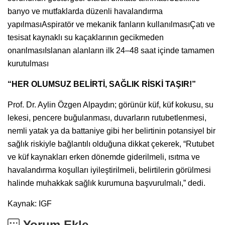
banyo ve mutfaklarda düzenli havalandırma
yapılmasıAspiratör ve mekanik fanların kullanılmasıÇatı ve
tesisat kaynaklı su kaçaklarının gecikmeden
onarılmasıIslanan alanların ilk 24–48 saat içinde tamamen
kurutulması
“HER OLUMSUZ BELİRTİ, SAĞLIK RİSKİ TAŞIR!”
Prof. Dr. Aylin Özgen Alpaydın; görünür küf, küf kokusu, su
lekesi, pencere buğulanması, duvarların rutubetlenmesi,
nemli yatak ya da battaniye gibi her belirtinin potansiyel bir
sağlık riskiyle bağlantılı olduğuna dikkat çekerek, “Rutubet
ve küf kaynakları erken dönemde giderilmeli, ısıtma ve
havalandırma koşulları iyileştirilmeli, belirtilerin görülmesi
halinde muhakkak sağlık kurumuna başvurulmalı,” dedi.
Kaynak: IGF
Yorum Ekle