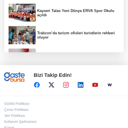
Kayseri Talas Yeni Dünya ERVA Spor Okulu
açıldı
Trabzon’da turizm ofisleri turistlerin rehberi
oluyor
TBMM'de Çocuk Koruma Kanunu teklifinin ilk
görüşmeleri tamamlandı
Bizi Takip Edin!
Kayseri Büyükşehir'de lavanta hasadı başladı
Bursa İnegöl'de Alanyurt Yüzme Havuzu'nda
Gizlilik Politikası
çalışmalar tam gaz
Çerez Politikası
Veri Politikası
Kullanım Şartnamesi
MGK bugün toplanıyor... Gündem 'Terörsüz
Türkiye'
Künye