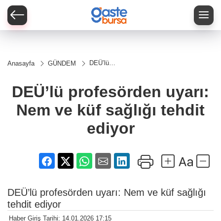
DEÜ’lü
Anasayfa
GÜNDEM
profesörden
uyarı: Nem
ve küf
DEÜ’lü profesörden uyarı:
sağlığı
tehdit
Nem ve küf sağlığı tehdit
ediyor
ediyor
DEÜ’lü profesörden uyarı: Nem ve küf sağlığı
tehdit ediyor
Haber Giriş Tarihi: 14.01.2026 17:15