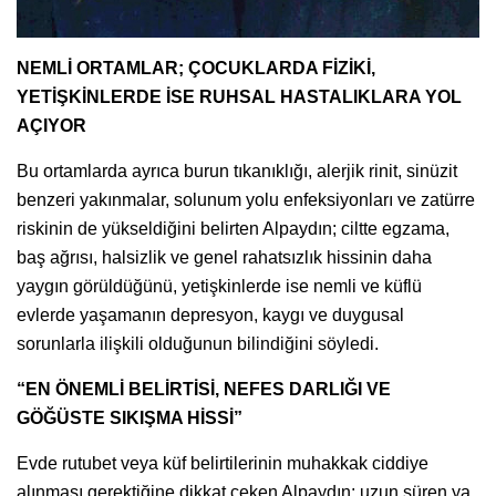
NEMLİ ORTAMLAR; ÇOCUKLARDA FİZİKİ,
YETİŞKİNLERDE İSE RUHSAL HASTALIKLARA YOL
AÇIYOR
Bu ortamlarda ayrıca burun tıkanıklığı, alerjik rinit, sinüzit
benzeri yakınmalar, solunum yolu enfeksiyonları ve zatürre
riskinin de yükseldiğini belirten Alpaydın; ciltte egzama,
baş ağrısı, halsizlik ve genel rahatsızlık hissinin daha
yaygın görüldüğünü, yetişkinlerde ise nemli ve küflü
evlerde yaşamanın depresyon, kaygı ve duygusal
sorunlarla ilişkili olduğunun bilindiğini söyledi.
“EN ÖNEMLİ BELİRTİSİ, NEFES DARLIĞI VE
GÖĞÜSTE SIKIŞMA HİSSİ”
Evde rutubet veya küf belirtilerinin muhakkak ciddiye
alınması gerektiğine dikkat çeken Alpaydın; uzun süren ya