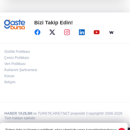
688 milyon TL tarımsal destek hesaplarda
Bizi Takip Edin!
Yapay zeka genç girişimcilere yeni kapılar
açıyor
Hakkari'de JİHA destekli operasyonda 253
Gizlilik Politikası
kilo esrar ele geçirildi
Çerez Politikası
Veri Politikası
Kullanım Şartnamesi
Eyüpsultan Meydanı yenileniyor... İlk taşı
Nuri Aslan koydu
Künye
İletişim
HABER YAZILIMI
ve TURKTICARET.NET projesidir Copyright© 2006-2026
Tüm hakları saklıdır.
Sizlere daha iyi hizmet sunabilmek adına sitemizde çerez konumlandırmaktayız.