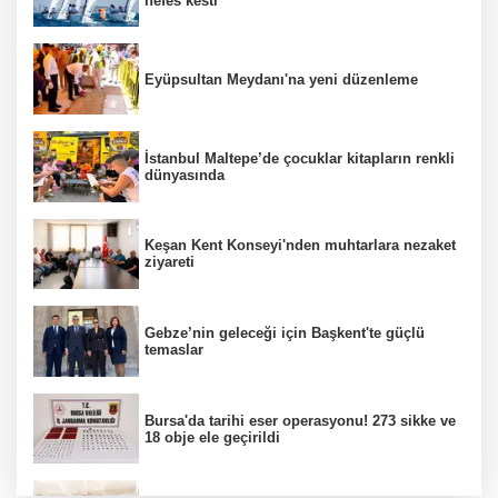
nefes kesti
Eyüpsultan Meydanı'na yeni düzenleme
İstanbul Maltepe’de çocuklar kitapların renkli
dünyasında
Keşan Kent Konseyi'nden muhtarlara nezaket
ziyareti
Gebze’nin geleceği için Başkent'te güçlü
temaslar
Bursa'da tarihi eser operasyonu! 273 sikke ve
18 obje ele geçirildi