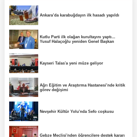
Ankara’da karabuğdayın ilk hasadı yapıldı
Kutlu Parti ilk olağan kurultayını yaptı...
Yusuf Halaçoğlu yeniden Genel Başkan
Kayseri Talas'a yeni müze geliyor
Ağrı Eğitim ve Araştırma Hastanesi’nde kritik
görev değişimi
Nevşehir Kültür Yolu'nda Sefo coşkusu
Gebze Meclisi'nden öğrencilere destek kararı