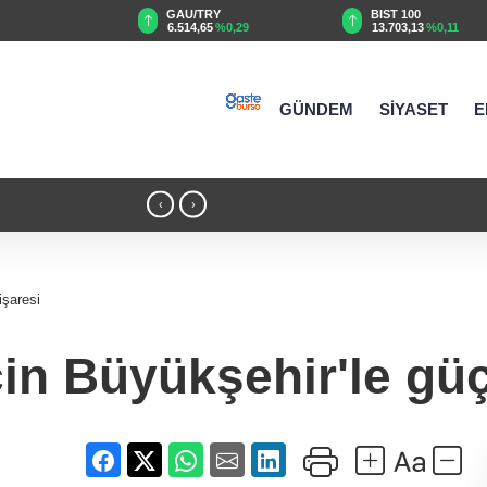
TRY
BIST 100
USD
65
%0,29
13.703,13
%0,11
47,5846
%0,06
GÜNDEM
SİYASET
E
es'te buluşturacak
19:47 - Cumhurbaşkanı Erdoğan’dan 'Terö
‹
›
işaresi
in Büyükşehir'le güç 