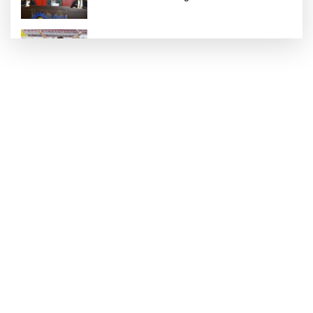
İzmir'de zeybek topluluğu 500 kişiye ulaştı
Özgür Aras'ın çok konuşulan kitabı yeni
baskısını Titanic Luxury Collection
Bodrum’da kutladı
Türk Kayak Merkezleri Birliği'nin 3'üncü
zirvesi Kayseri Erciyes'te
Sepetçi’de 'Köyde Şenlik Var' ile çocuklar
eğlendi