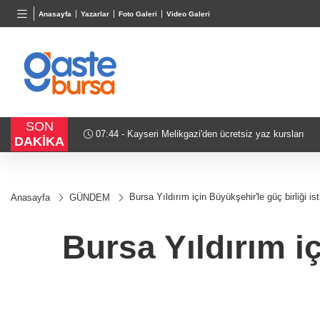
BGN
VND
GAU/
Anasayfa
Yazarlar
Foto Galeri
Video Galeri
28,0626
%0,37
0,0018
%0,31
6.514,
SON
06:43 - Kayseri Büyükşehir gökyüzü tutkunlarını Erciy
DAKİKA
Bursa Yıldırım için Büyükşehir'le güç birliği ist
Anasayfa
GÜNDEM
Bursa Yıldırım iç