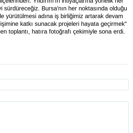
lçelerinden. Yıldırım’ın ihtiyaçlarına yönelik her
meyi sürdüreceğiz. Bursa’nın her noktasında olduğu
lde yürütülmesi adına iş birliğimiz artarak devam
işimine katkı sunacak projeleri hayata geçirmek”
şen toplantı, hatıra fotoğrafı çekimiyle sona erdi.