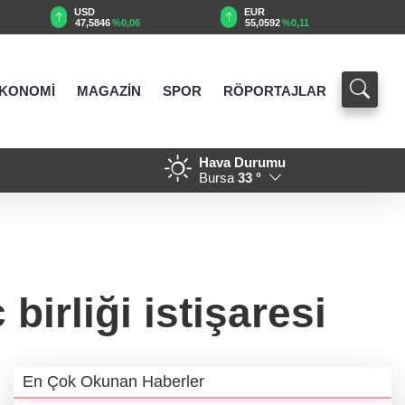
EUR
GBP
55,0592
%0,11
64,1715
%0,14
KONOMİ
MAGAZİN
SPOR
RÖPORTAJLAR
Hava Durumu
rsüz Türkiye' mesajı
19:32 - Bilecik'te Vali Sözer'
Bursa
33 °
birliği istişaresi
En Çok Okunan Haberler