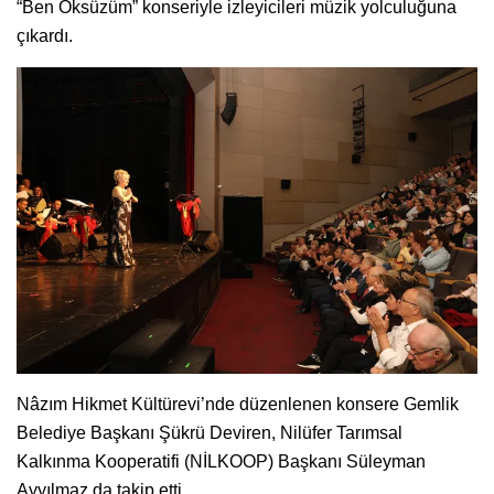
“Ben Öksüzüm” konseriyle izleyicileri müzik yolculuğuna
çıkardı.
Nâzım Hikmet Kültürevi’nde düzenlenen konsere Gemlik
Belediye Başkanı Şükrü Deviren, Nilüfer Tarımsal
Kalkınma Kooperatifi (NİLKOOP) Başkanı Süleyman
Ayyılmaz da takip etti.