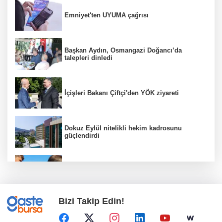
Emniyet'ten UYUMA çağrısı
Başkan Aydın, Osmangazi Doğancı’da
talepleri dinledi
İçişleri Bakanı Çiftçi'den YÖK ziyareti
Dokuz Eylül nitelikli hekim kadrosunu
güçlendirdi
Sakarya'da gençler istedi, Başkan Alemdar
talimat verdi
Bizi Takip Edin!
BLOK3'ten Spotify Türkiye'de tarihi rekor...
Albümdeki 10 şarkının tamamı Top 50'ye
girdi