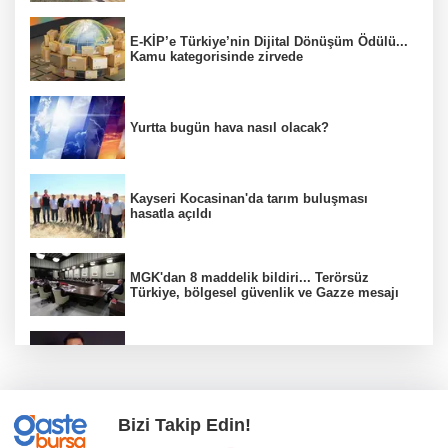
E-KİP’e Türkiye’nin Dijital Dönüşüm Ödülü...
Kamu kategorisinde zirvede
Yurtta bugün hava nasıl olacak?
Kayseri Kocasinan'da tarım buluşması
hasatla açıldı
MGK'dan 8 maddelik bildiri... Terörsüz
Türkiye, bölgesel güvenlik ve Gazze mesajı
Düzce Yığılca'da Belediye Başkanı Selami
Savaş'a bir kapı daha kapandı!
Bizi Takip Edin!
Kocaeli’de KOTKO için dönüşüm süreci