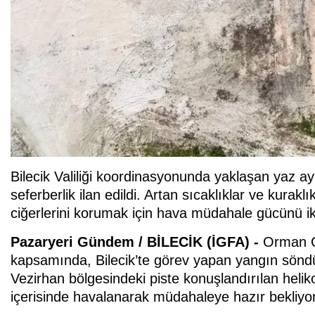
Bilecik Valiliği koordinasyonunda yaklaşan yaz a
seferberlik ilan edildi. Artan sıcaklıklar ve kuraklı
ciğerlerini korumak için hava müdahale gücünü iki
Pazaryeri Gündem / BİLECİK (İGFA) -
Orman G
kapsamında, Bilecik’te görev yapan yangın söndür
Vezirhan bölgesindeki piste konuşlandırılan heliko
içerisinde havalanarak müdahaleye hazır bekliyor