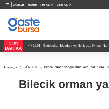
BGN
VND
GAU/
Anasayfa
Yazarlar
Foto Galeri
Video Galeri
27,9743
%-0,22
0,0018
%0,32
6.660,
SON
21:01 - Bursa'da tarihi eser operasyonu! 273 sikke ve 1
DAKİKA
Bilecik orman yangınlarına karşı hazır kıta.. He
Anasayfa
GÜNDEM
Bilecik orman yan