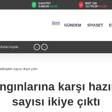
TRY
BIST 100
USD
55
%2,59
13.779,39
%-0,14
47,6787
%0,18
GÜNDEM
SİYASET
E
8 obje ele geçirildi
21:01 - Yelkencilerin zorlu mücadelesi ilk
‹
›
likopter sayısı ikiye çıktı
gınlarına karşı hazır
sayısı ikiye çıktı