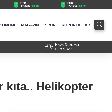
EUR
GBP
55,1254
%0,32
64,3468
%0,38
KONOMİ
MAGAZİN
SPOR
RÖPORTAJLAR
Hava Durumu
 günde nefes kesti
21:01 - 688 milyon TL tarıms
Bursa
32 °
 kıta.. Helikopter