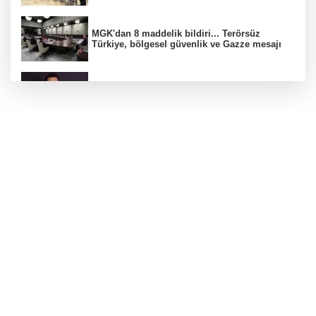
MGK'dan 8 maddelik bildiri... Terörsüz
Türkiye, bölgesel güvenlik ve Gazze mesajı
Düzce Yığılca'da Belediye Başkanı Selami
Savaş'a bir kapı daha kapandı!
Kocaeli’de KOTKO için dönüşüm süreci
başladı
İzmir Bornova’da ortak akıl buluşması
Bursa'da 'Mahalle Şenlikleri' Osmangazilileri
eğlendiriyor