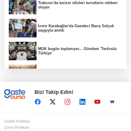
Trabzon’da turizm ofisleri turistlerin rehberi
oluyor
İzmir Karabağlar'da Gazeteci Barış Selçuk
saygıyla anıldı
MGK bugün toplanıyor... Gündem 'Terörsüz
Türkiye'
Bursa Osmangazili başarılı pilot kupasını
Başkan Aydın’la paylaştı
Bizi Takip Edin!
Kayseri Talas Yeni Dünya ERVA Spor Okulu
açıldı
Bursa İnegöl'de Alanyurt Yüzme Havuzu'nda
Gizlilik Politikası
çalışmalar tam gaz
Çerez Politikası