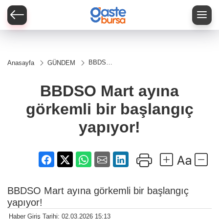
BBDSO
Anasayfa
GÜNDEM
Mart
ayına
görkemli
BBDSO Mart ayına
bir
başlangıç
görkemli bir başlangıç
yapıyor!
yapıyor!
BBDSO Mart ayına görkemli bir başlangıç
yapıyor!
Haber Giriş Tarihi: 02.03.2026 15:13