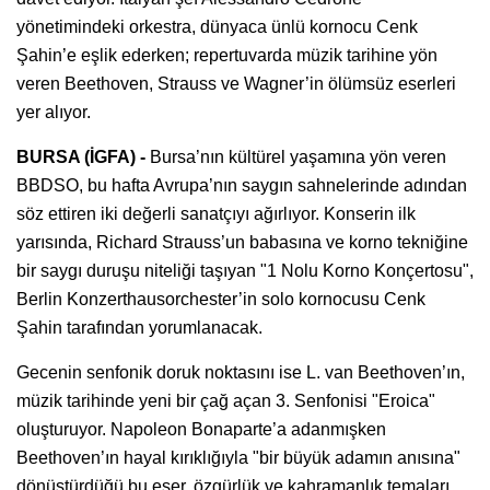
yönetimindeki orkestra, dünyaca ünlü kornocu Cenk
Şahin’e eşlik ederken; repertuvarda müzik tarihine yön
veren Beethoven, Strauss ve Wagner’in ölümsüz eserleri
yer alıyor.
BURSA (İGFA) -
Bursa’nın kültürel yaşamına yön veren
BBDSO, bu hafta Avrupa’nın saygın sahnelerinde adından
söz ettiren iki değerli sanatçıyı ağırlıyor. Konserin ilk
yarısında, Richard Strauss’un babasına ve korno tekniğine
bir saygı duruşu niteliği taşıyan "1 Nolu Korno Konçertosu",
Berlin Konzerthausorchester’in solo kornocusu Cenk
Şahin tarafından yorumlanacak.
Gecenin senfonik doruk noktasını ise L. van Beethoven’ın,
müzik tarihinde yeni bir çağ açan 3. Senfonisi "Eroica"
oluşturuyor. Napoleon Bonaparte’a adanmışken
Beethoven’ın hayal kırıklığıyla "bir büyük adamın anısına"
dönüştürdüğü bu eser, özgürlük ve kahramanlık temaları