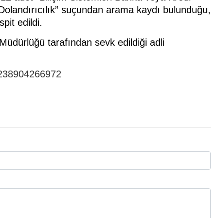
 Dolandırıcılık” suçundan arama kaydı bulunduğu,
pit edildi.
üdürlüğü tarafından sevk edildiği adli
74238904266972