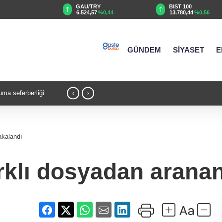
GAU/TRY
BIST 100
%0,19
6.524,57
%0,44
13.780,44
%0,56
GÜNDEM
SİYASET
E
uma seferberliği
14:25 - Denizli'de 'KoşuYolu' baştan sona 
‹
›
akalandı
rklı dosyadan aranan