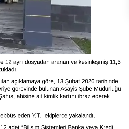
erde 12 ayrı dosyadan aranan ve kesinleşmiş 11,5
tukladı.
pılan açıklamaya göre, 13 Şubat 2026 tarihinde
evriye görevinde bulunan Asayiş Şube Müdürlüğü
 Şahıs, abisine ait kimlik kartını ibraz ederek
bbüs eden Y.T., ekiplerce yakalandı.
 12 adet “Bilişim Sistemleri Banka veya Kredi