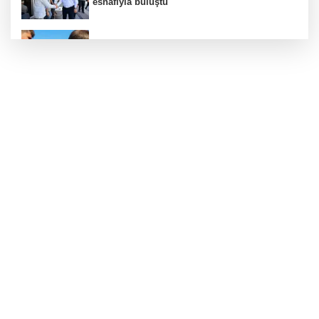
esnafıyla buluştu
Sakarya'da gençler istedi, Başkan Alemdar
talimat verdi
Ordu'da Başkan Güler'den çevre yolu
müjdesi
İçişleri Bakanı Çiftçi'den YÖK ziyareti
Bursa Osmangazi’de yeşil alanlara titiz
koruma