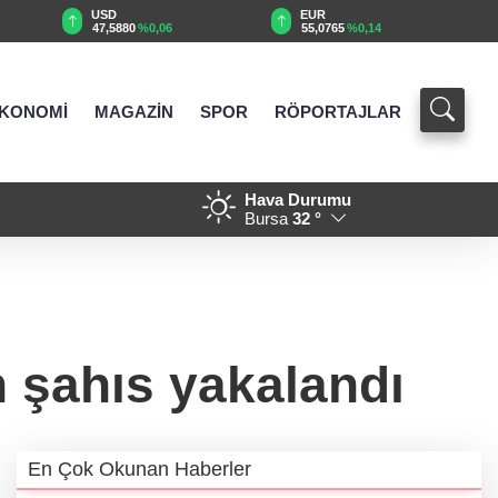
USD
EUR
47,5880
%0,06
55,0765
%0,14
KONOMİ
MAGAZİN
SPOR
RÖPORTAJLAR
Hava Durumu
yenileniyor
14:25 - Ordu Gölköy’de 70 b
Bursa
32 °
 şahıs yakalandı
En Çok Okunan Haberler