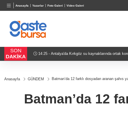
TND
BGN
VND
Anasayfa
Yazarlar
Foto Galeri
Video Galeri
16,2306
%-0,56
28,0626
%0,37
0,0018
SON
14:25 - Antalya'da Kırkgöz su kaynaklarında ortak kor
DAKİKA
Batman’da 12 farklı dosyadan aranan şahıs y
Anasayfa
GÜNDEM
Batman’da 12 fa