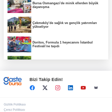
Bursa Osmangazi'de minik ellerden büyük
dayanışma
Çekmeköy’de sağlık ve gençlik yatırımları
yükseliyor
Doritos, Formula 1 heyecanını İstanbul
Festivali'ne taşıdı
Ankara'da Güdül tarihi dokusuna kavuştu
Bizi Takip Edin!
Çayırova'da yeni bilgi evi ve aile sağlığı
merkezinin betonarmesi tamam
Ordu’da kent mobilyaları yenileniyor
Gizlilik Politikası
Çerez Politikası