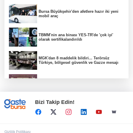
Bursa Büyükşehir'den afetlere hazır iki yeni
mobil araç
TBMM'nin ana binası YES-TR'de 'çok iyi'
olarak sertifikalandırıldı
MGK'dan 8 maddelik bildiri... Terörsüz
Türkiye, bölgesel güvenlik ve Gazze mesajı
CHP Grup Başkanvekili Kılıç’tan
'silahsızlanma' vurgusu
Bizi Takip Edin!
İMES OSB geleceğin sanayisini inşa ediyor!
Sanayinin geleceği İMES OSB'de konuşuldu
Bakan Göktaş: Terörsüz Türkiye tarihi bir
Gizlilik Politikası
adımdır