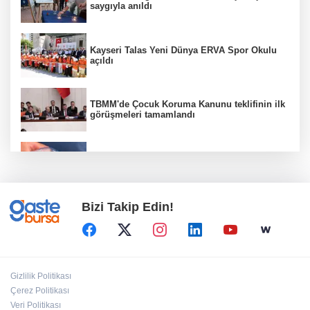
saygıyla anıldı
Kayseri Talas Yeni Dünya ERVA Spor Okulu
açıldı
TBMM'de Çocuk Koruma Kanunu teklifinin ilk
görüşmeleri tamamlandı
Su stresi çağı yaklaşıyor! Uzmanlardan
Türkiye için uyarı
Bizi Takip Edin!
Kayseri Büyükşehir'de lavanta hasadı başladı
MGK bugün toplanıyor... Gündem 'Terörsüz
Gizlilik Politikası
Türkiye'
Çerez Politikası
Veri Politikası