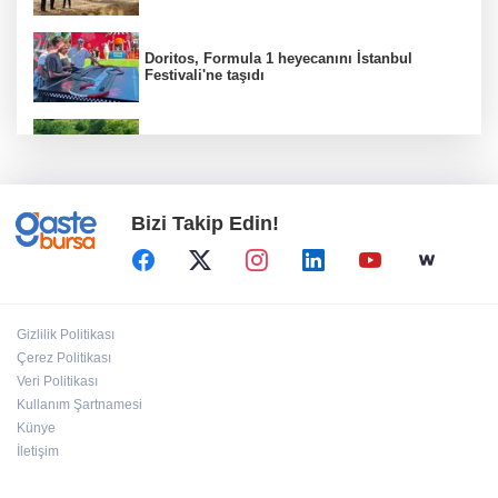
Doritos, Formula 1 heyecanını İstanbul
Festivali'ne taşıdı
Ankara'da Güdül tarihi dokusuna kavuştu
Bizi Takip Edin!
Çayırova'da yeni bilgi evi ve aile sağlığı
merkezinin betonarmesi tamam
Ordu’da kent mobilyaları yenileniyor
Gizlilik Politikası
Çerez Politikası
Veri Politikası
Kullanım Şartnamesi
Kocaeli'de Başkan Büyükakın’dan Çayırova
mesaisi
Künye
İletişim