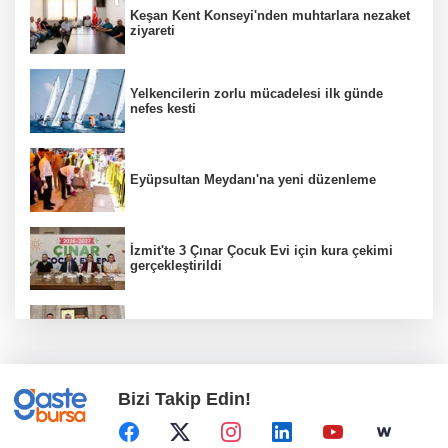
Keşan Kent Konseyi'nden muhtarlara nezaket
ziyareti
Yelkencilerin zorlu mücadelesi ilk günde
nefes kesti
Eyüpsultan Meydanı'na yeni düzenleme
İzmit'te 3 Çınar Çocuk Evi için kura çekimi
gerçekleştirildi
Gebze’nin geleceği için Başkent'te güçlü
temaslar
Bizi Takip Edin!
Bursa Tabip Odası: Hekimlik 5 dakikaya
sığmaz