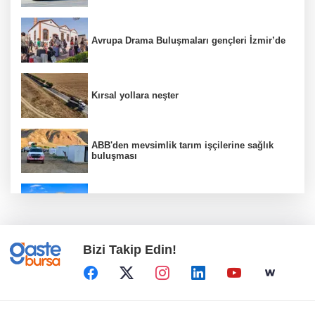
Avrupa Drama Buluşmaları gençleri İzmir’de
Kırsal yollara neşter
ABB'den mevsimlik tarım işçilerine sağlık
buluşması
ATA Çiftliği’nde karabuğday hasadı başladı
Bizi Takip Edin!
Bodrum’da Ferrari’li deniz keyfi!
Nilüfer’de Kent Rehberi ve İmar Durumu