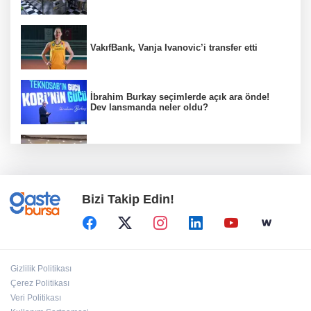
VakıfBank, Vanja Ivanovic’i transfer etti
İbrahim Burkay seçimlerde açık ara önde!
Dev lansmanda neler oldu?
Kütahya Belediyesi'nden amatör spor
kulüplerine tam destek
Bizi Takip Edin!
Hakkâri’de JİHA destekli operasyon
Nevşehir Kültür Yolu'nda etkinlikler peşpeşe
Gizlilik Politikası
yapıldı
Çerez Politikası
Veri Politikası