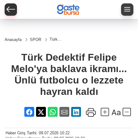
Türk
Anasayfa
SPOR
Dedektif
Felipe
Melo'ya
Türk Dedektif Felipe
baklava
ikramı...
Melo'ya baklava ikramı...
Ünlü
futbolcu
o
Ünlü futbolcu o lezzete
lezzete
hayran
hayran kaldı
kaldı
Haber Giriş Tarihi: 09.07.2026 10:22