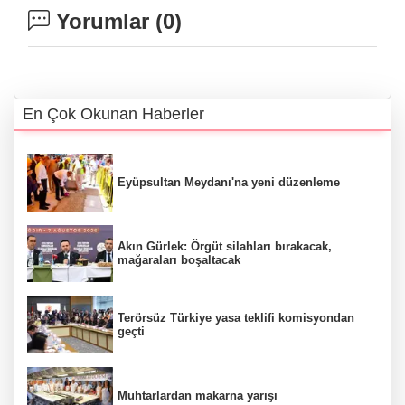
Yorumlar (
0
)
En Çok Okunan Haberler
Eyüpsultan Meydanı'na yeni düzenleme
Akın Gürlek: Örgüt silahları bırakacak,
mağaraları boşaltacak
Terörsüz Türkiye yasa teklifi komisyondan
geçti
Muhtarlardan makarna yarışı