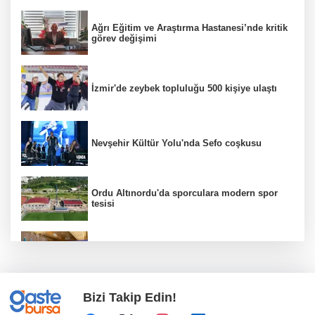
Ağrı Eğitim ve Araştırma Hastanesi’nde kritik
görev değişimi
İzmir'de zeybek topluluğu 500 kişiye ulaştı
Nevşehir Kültür Yolu'nda Sefo coşkusu
Ordu Altınordu'da sporculara modern spor
tesisi
Türk Kayak Merkezleri Birliği'nin 3'üncü
zirvesi Kayseri Erciyes'te
Bizi Takip Edin!
Özgür Aras'ın çok konuşulan kitabı yeni
baskısını Titanic Luxury Collection