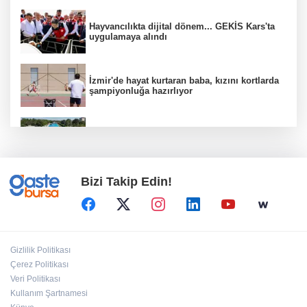
Hayvancılıkta dijital dönem... GEKİS Kars'ta
uygulamaya alındı
İzmir'de hayat kurtaran baba, kızını kortlarda
şampiyonluğa hazırlıyor
Eskişehir'de Kentpark Yapay Plajı yeni
sezonda hizmete açıldı
Bizi Takip Edin!
CHP, Menderes Belediye Başkanı İlkay Çiçek'i
kesin ihraç talebiyle disipline sevk etti
Mersin'de Kurs Merkezleri LGS’de büyük
Gizlilik Politikası
başarıya imza attı
Çerez Politikası
Veri Politikası
Kullanım Şartnamesi
Gaziantep Nurdağı Deprem Müzesi ve Afet
Farkındalık Merkezi için iş birliği