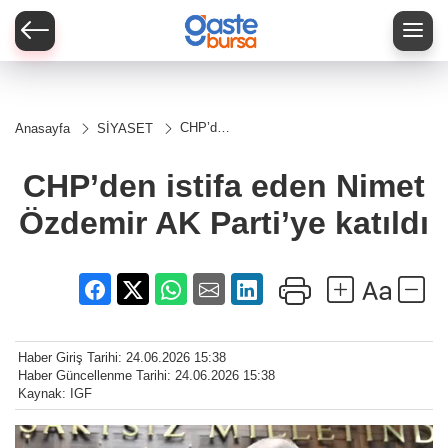
CHP’den
Anasayfa
SİYASET
istifa
eden
Nimet
CHP’den istifa eden Nimet
Özdemir
AK
Özdemir AK Parti’ye katıldı
Parti’ye
katıldı
Haber Giriş Tarihi: 24.06.2026 15:38
Haber Güncellenme Tarihi: 24.06.2026 15:38
Kaynak: IGF