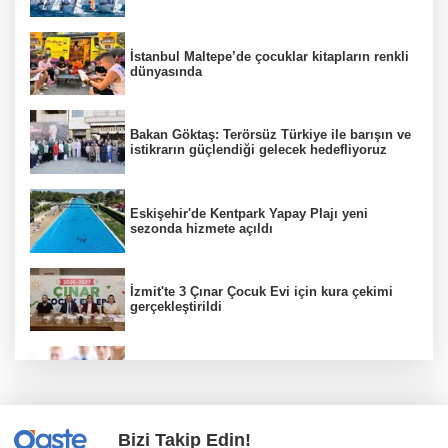
İstanbul Maltepe’de çocuklar kitapların renkli
dünyasında
Bakan Göktaş: Terörsüz Türkiye ile barışın ve
istikrarın güçlendiği gelecek hedefliyoruz
Eskişehir'de Kentpark Yapay Plajı yeni
sezonda hizmete açıldı
İzmit'te 3 Çınar Çocuk Evi için kura çekimi
gerçekleştirildi
Sağlık çalışanlarından ücret ve emeklilik
reformu çağrısı
Bizi Takip Edin!