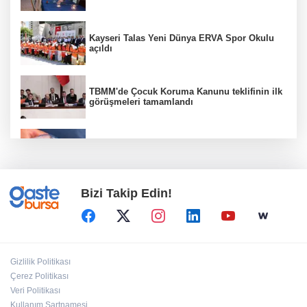
Kayseri Talas Yeni Dünya ERVA Spor Okulu
açıldı
TBMM'de Çocuk Koruma Kanunu teklifinin ilk
görüşmeleri tamamlandı
Su stresi çağı yaklaşıyor! Uzmanlardan
Türkiye için uyarı
Bizi Takip Edin!
Kayseri Büyükşehir'de lavanta hasadı başladı
MGK bugün toplanıyor... Gündem 'Terörsüz
Gizlilik Politikası
Türkiye'
Çerez Politikası
Veri Politikası
Kullanım Şartnamesi
İzmir Büyükşehir'den Zübeyde Hanım Stadı