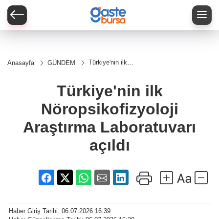
Türkiye'nin ilk
Anasayfa
GÜNDEM
Nöropsikofizyoloji
Araştırma
Laboratuvarı
Türkiye'nin ilk
açıldı
Nöropsikofizyoloji
Araştırma Laboratuvarı
açıldı
Haber Giriş Tarihi: 06.07.2026 16:39