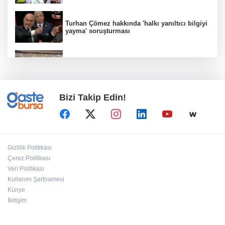
Turhan Çömez hakkında 'halkı yanıltıcı bilgiyi
yayma' soruşturması
Kütahya Belediyesi'nden amatör spor
kulüplerine tam destek
Bizi Takip Edin!
Hakkâri’de JİHA destekli operasyon
Kütahya Belediyesi sahada vatandaşlarla
Gizlilik Politikası
buluştu
Çerez Politikası
Veri Politikası
Kullanım Şartnamesi
DEÜ Hastanesi'nde büyük dönüşüm
Künye
İletişim