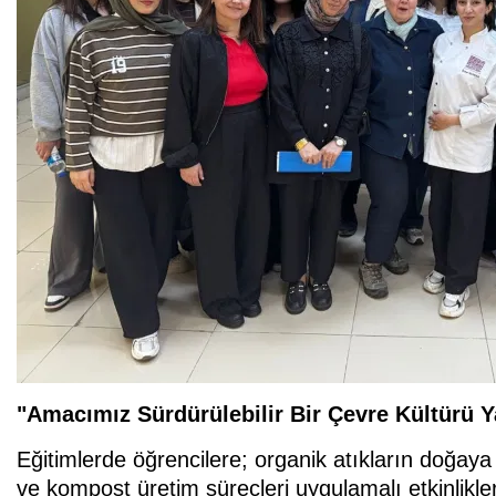
"Amacımız Sürdürülebilir Bir Çevre Kültürü 
Eğitimlerde öğrencilere; organik atıkların doğa
ve kompost üretim süreçleri uygulamalı etkinlikler