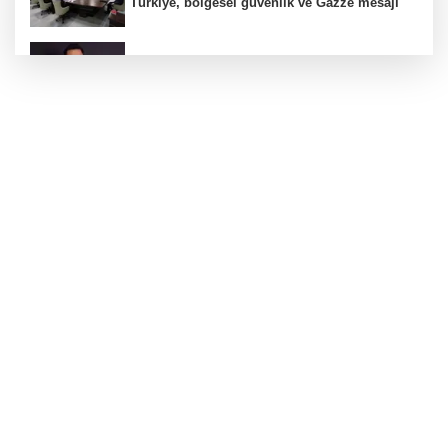
Türkiye, bölgesel güvenlik ve Gazze mesajı
Düzce Yığılca'da Belediye Başkanı Selami
Savaş'a bir kapı daha kapandı!
Kocaeli’de KOTKO için dönüşüm süreci
başladı
İzmir Bornova’da ortak akıl buluşması
Bursa'da 'Mahalle Şenlikleri' Osmangazilileri
eğlendiriyor