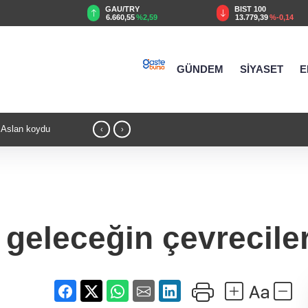
TRY
BIST 100
USD
55
%2,59
13.779,39
%-0,14
47,6787
%0,18
GÜNDEM
SİYASET
E
8 obje ele geçirildi
21:01 - Yelkencilerin zorlu mücadelesi ilk
‹
›
geleceğin çevreciler