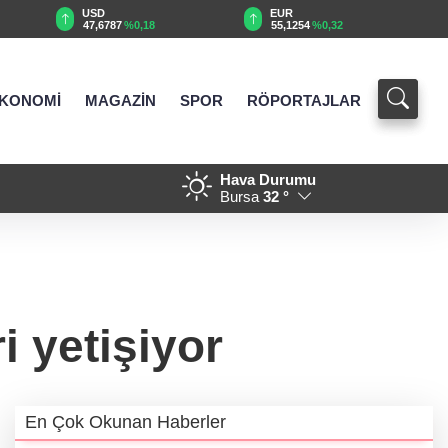
EUR
GBP
55,1254
%0,32
64,3468
%0,38
KONOMİ
MAGAZİN
SPOR
RÖPORTAJLAR
Hava Durumu
 günde nefes kesti
21:01 - 688 milyon TL tarıms
Bursa
32 °
i yetişiyor
En Çok Okunan Haberler