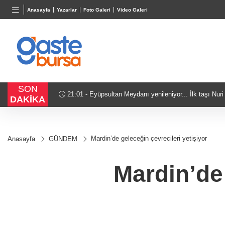
BGN
VND
GAU/
Anasayfa
Yazarlar
Foto Galeri
Video Galeri
27,9743
%-0,22
0,0018
%0,32
6.660,
SON
21:01 - Bursa'da tarihi eser operasyonu! 273 sikke ve 1
DAKİKA
Mardin’de geleceğin çevrecileri yetişiyor
Anasayfa
GÜNDEM
Mardin’de 