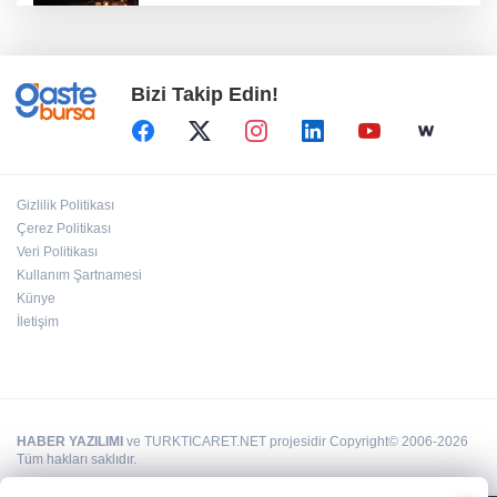
Fuar 38'de 'Neşeli Günler' nostaljisi
Bizi Takip Edin!
Sepetçi’de 'Köyde Şenlik Var' ile çocuklar
eğlendi
Sokakta neler konuşuluyor? Kemal
Gizlilik Politikası
Kılıçdaroğlu mu, Özgür Özel mi?
Çerez Politikası
Veri Politikası
Kullanım Şartnamesi
Özgür Özel ve Veli Ağbaba için fezleke
hazırlandı!
Künye
İletişim
HABER YAZILIMI
ve TURKTICARET.NET projesidir Copyright© 2006-2026
Tüm hakları saklıdır.