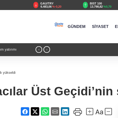
GAU/TRY
BIST 100
%0,17
6.483,06
%-0,20
13.798,82
%0,70
GÜNDEM
SİYASET
E
ım yatırımı
21:04 - MGK'dan 8 maddelik bildiri... Terö
‹
›
Gazze mesajı
ı yükseldi
ılar Üst Geçidi’nin 