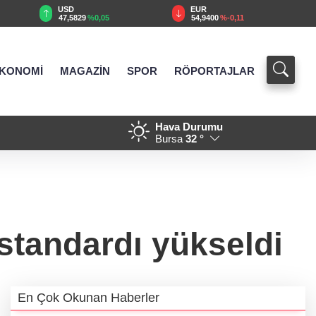
USD
EUR
47,5829
%0,05
54,9400
%-0,11
KONOMİ
MAGAZİN
SPOR
RÖPORTAJLAR
Hava Durumu
rsüz Türkiye, bölgesel güvenlik ve
20:01 - Yakıt barcı filosuna i
Bursa
32 °
standardı yükseldi
En Çok Okunan Haberler