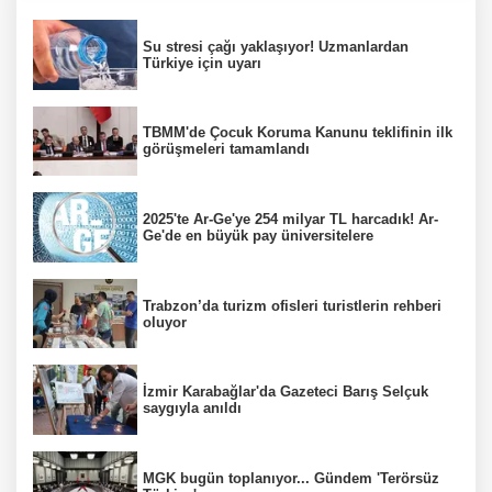
Su stresi çağı yaklaşıyor! Uzmanlardan
Türkiye için uyarı
TBMM'de Çocuk Koruma Kanunu teklifinin ilk
görüşmeleri tamamlandı
2025'te Ar-Ge'ye 254 milyar TL harcadık! Ar-
Ge'de en büyük pay üniversitelere
Trabzon’da turizm ofisleri turistlerin rehberi
oluyor
İzmir Karabağlar'da Gazeteci Barış Selçuk
saygıyla anıldı
MGK bugün toplanıyor... Gündem 'Terörsüz