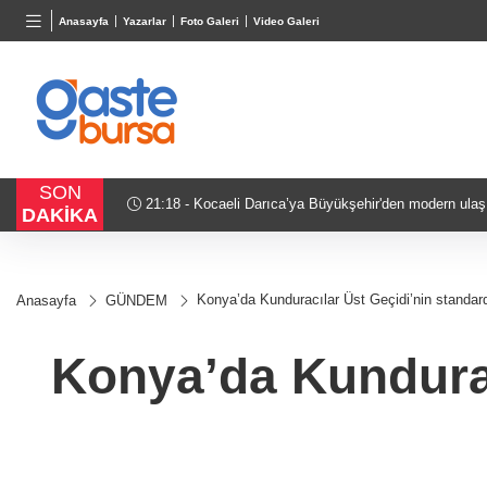
TND
BGN
VND
Anasayfa
Yazarlar
Foto Galeri
Video Galeri
16,2288
%-0,56
28,0626
%0,37
0,0018
SON
avunma
21:18 - Kocaeli Darıca’ya Büyükşehir'den modern ulaş
DAKİKA
Konya’da Kunduracılar Üst Geçidi’nin standard
Anasayfa
GÜNDEM
Konya’da Kundurac