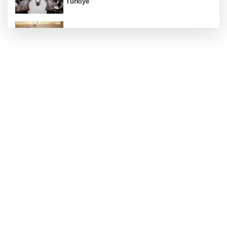
Türkiye'
Bursa Osmangazili başarılı pilot kupasını
Başkan Aydın’la paylaştı
Kayseri Talas Yeni Dünya ERVA Spor Okulu
açıldı
Bursa İnegöl'de Alanyurt Yüzme Havuzu'nda
çalışmalar tam gaz
Sultanköy’ün gururu Ali Karakaş Tuğgeneral
oldu