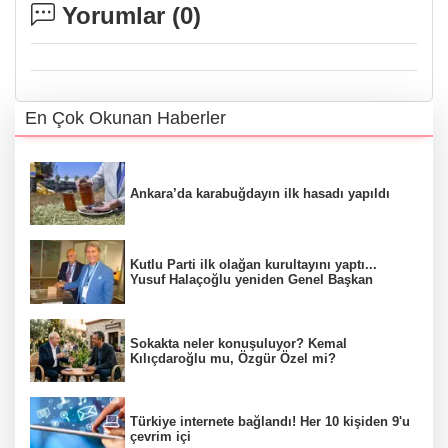
Yorumlar (
0
)
En Çok Okunan Haberler
Ankara’da karabuğdayın ilk hasadı yapıldı
Kutlu Parti ilk olağan kurultayını yaptı...
Yusuf Halaçoğlu yeniden Genel Başkan
Sokakta neler konuşuluyor? Kemal
Kılıçdaroğlu mu, Özgür Özel mi?
Türkiye internete bağlandı! Her 10 kişiden 9'u
çevrim içi