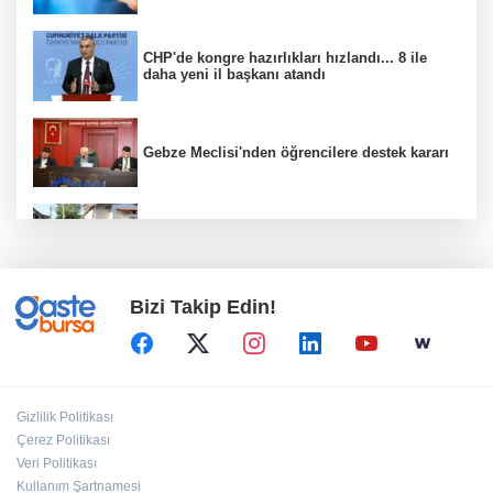
CHP'de kongre hazırlıkları hızlandı... 8 ile
daha yeni il başkanı atandı
Gebze Meclisi'nden öğrencilere destek kararı
Sepetçi’de 'Köyde Şenlik Var' ile çocuklar
eğlendi
Bizi Takip Edin!
Karacabey'de 38 bin 850 dekar arazi modern
sulamaya kavuşuyor
Antalya'da sahipsiz kedilere mobil
Gizlilik Politikası
kısırlaştırma hizmeti
Çerez Politikası
Veri Politikası
Kullanım Şartnamesi