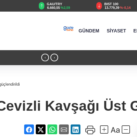
TRY
BIST 100
USD
55
%2,59
13.779,39
%-0,14
47,6787
%0,18
GÜNDEM
SİYASET
E
18:51 - Kırsal yollara neşter
‹
›
üçlendirildi
Cevizli Kavşağı Üst G