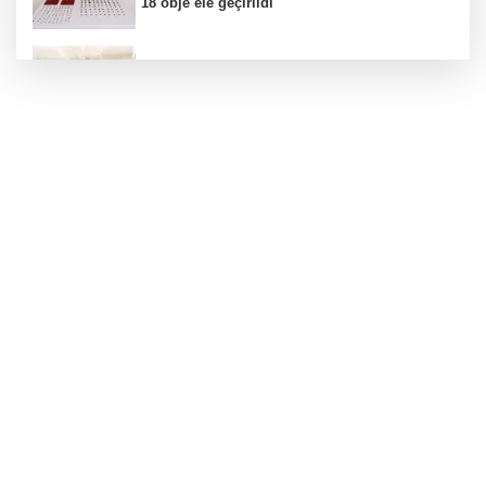
18 obje ele geçirildi
688 milyon TL tarımsal destek hesaplarda
Yapay zeka genç girişimcilere yeni kapılar
açıyor
Hakkari'de JİHA destekli operasyonda 253
kilo esrar ele geçirildi
Eyüpsultan Meydanı yenileniyor... İlk taşı
Nuri Aslan koydu