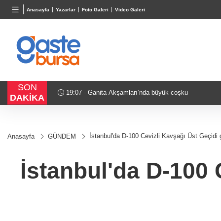
BGN
VND
GAU/
Anasayfa
Yazarlar
Foto Galeri
Video Galeri
27,9743
%-0,22
0,0018
%0,32
6.660,
SON
18:51 - Akustik sahne yaz akşamlarına ritim katıyor
DAKİKA
İstanbul'da D-100 Cevizli Kavşağı Üst Geçidi g
Anasayfa
GÜNDEM
İstanbul'da D-100 