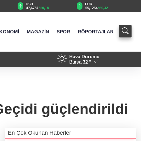
EUR
GBP
55,1254
%0,32
64,3468
%0,38
KONOMİ
MAGAZİN
SPOR
RÖPORTAJLAR
Hava Durumu
18:37 - Denizli'de 160 milyon 
Bursa
32 °
eçidi güçlendirildi
En Çok Okunan Haberler