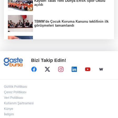
Kayseri Talas Yeni Dünya ERVA Spor Okulu
açıldı
TBMM'de Çocuk Koruma Kanunu teklifinin ilk
görüşmeleri tamamlandı
Su stresi çağı yaklaşıyor! Uzmanlardan
Türkiye için uyarı
Bizi Takip Edin!
Kayseri Büyükşehir'de lavanta hasadı başladı
MGK bugün toplanıyor... Gündem 'Terörsüz
Gizlilik Politikası
Türkiye'
Çerez Politikası
Veri Politikası
Kullanım Şartnamesi
İzmir Büyükşehir'den Zübeyde Hanım Stadı
açıklaması
Künye
İletişim