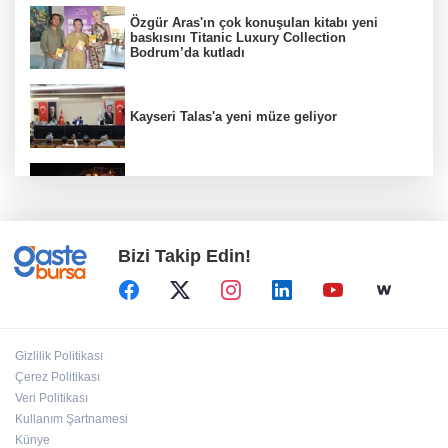
Özgür Aras'ın çok konuşulan kitabı yeni
baskısını Titanic Luxury Collection
Bodrum’da kutladı
Kayseri Talas'a yeni müze geliyor
Fuar 38'de 'Neşeli Günler' nostaljisi
Bizi Takip Edin!
Sepetçi’de 'Köyde Şenlik Var' ile çocuklar
eğlendi
Sokakta neler konuşuluyor? Kemal
Gizlilik Politikası
Kılıçdaroğlu mu, Özgür Özel mi?
Çerez Politikası
Veri Politikası
Kullanım Şartnamesi
Özgür Özel ve Veli Ağbaba için fezleke
hazırlandı!
Künye