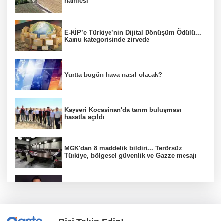
hamlesi
E-KİP’e Türkiye’nin Dijital Dönüşüm Ödülü...
Kamu kategorisinde zirvede
Yurtta bugün hava nasıl olacak?
Kayseri Kocasinan'da tarım buluşması
hasatla açıldı
MGK'dan 8 maddelik bildiri... Terörsüz
Türkiye, bölgesel güvenlik ve Gazze mesajı
Düzce Yığılca'da Belediye Başkanı Selami
Savaş'a bir kapı daha kapandı!