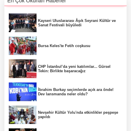
En Çok Okunan Haberler
Kayseri Uluslararası Âşık Seyrani Kültür ve
Sanat Festivali büyüledi
Bursa Keles'te Fetih coşkusu
CHP İstanbul’da yeni katılımlar... Gürsel
Tekin: Birlikte başaracağız
İbrahim Burkay seçimlerde açık ara önde!
Dev lansmanda neler oldu?
Nevşehir Kültür Yolu'nda etkinlikler peşpeşe
yapıldı