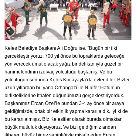
Keles Belediye Başkanı Ali Doğru ise, “Bugün bir ilki
gerçekleştiriyoruz. 700 yıl önce bu topraklarda geleceğe
yön verecek umut olacak yağız bir delikanlıyla güzel bir
hanımefendinin izdivaç yolculuğu başlamış. Ve bu
yolculuğun sonunda Keles Kocayayla’da evlendiler. Bizler
uzun yıllardan bu yana Orhangazi ile Nilüfer Hatun’un
birlikteliklerine ithafen düğünümüzü gerçekleştiriyorduk.
Başkanımız Ercan Özel’le bundan 3-4 ay önce bir araya
geldiğimizde, ortak bir etkinlik yapma kararı aldık. İyi ki de
bu kararı almışız. Biz Kelesliler olarak burada olmaktan
büyük mutluluk duyuyoruz. Ve bizi geldiğimiz andan
itibaren büyük bir ev sahipliğiyle misafir eden Ercan