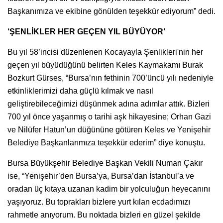
Başkanımıza ve ekibine gönülden teşekkür ediyorum” dedi.
‘ŞENLİKLER HER GEÇEN YIL BÜYÜYOR’
Bu yıl 58’incisi düzenlenen Kocayayla Şenlikleri'nin her
geçen yıl büyüdüğünü belirten Keles Kaymakamı Burak
Bozkurt Gürses, “Bursa’nın fethinin 700’üncü yılı nedeniyle
etkinliklerimizi daha güçlü kılmak ve nasıl
geliştirebileceğimizi düşünmek adına adımlar attık. Bizleri
700 yıl önce yaşanmış o tarihi aşk hikayesine; Orhan Gazi
ve Nilüfer Hatun’un düğününe götüren Keles ve Yenişehir
Belediye Başkanlarımıza teşekkür ederim” diye konuştu.
Bursa Büyükşehir Belediye Başkan Vekili Numan Çakır
ise, “Yenişehir’den Bursa’ya, Bursa’dan İstanbul’a ve
oradan üç kıtaya uzanan kadim bir yolculuğun heyecanını
yaşıyoruz. Bu toprakları bizlere yurt kılan ecdadımızı
rahmetle anıyorum. Bu noktada bizleri en güzel şekilde