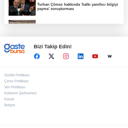
Turhan Çömez hakkında 'halkı yanıltıcı bilgiyi
yayma' soruşturması
Kütahya Belediyesi'nden amatör spor
kulüplerine tam destek
Bizi Takip Edin!
Hakkâri’de JİHA destekli operasyon
Kütahya Belediyesi sahada vatandaşlarla
Gizlilik Politikası
buluştu
Çerez Politikası
Veri Politikası
Kullanım Şartnamesi
DEÜ Hastanesi'nde büyük dönüşüm
Künye
İletişim