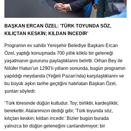
BAŞKAN ERCAN ÖZEL: ‘TÜRK TOYUNDA SÖZ,
KILIÇTAN KESKİN; KILDAN İNCEDİR’
Programın ev sahibi Yenişehir Belediye Başkanı Ercan
Özel, yaptığı konuşmada 700 yıllık köklü bir geleneği
yaşatmanın gururunu paylaştıklarını belirtti. Orhan Bey ile
Nilüfer Hatun’un 1290’lı yılların sonunda, bugün programın
yapıldığı meydanda (Yeğeli Pazarı'nda) karşılaştıklarını ve
bu büyük aşkın tarihe geçtiğini hatırlatan Başkan Özel,
şunları söyledi:
‘Türk töresinde düğün kutludur. Toy; birliktir, kardeşliktir,
berekettir. Atalarımızın dediği gibi; 'Türk toyunda söz,
kılıçtan keskin; kıldan incedir.' Bizler bugün burada
yalnızca bir düğün geleneğini canlandırmıyor; bir