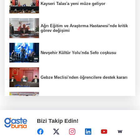
Kayseri Talas'a yeni müze geliyor
Ağrı Eğitim ve Araştırma Hastanesi’nde kritik
görev değişimi
Nevşehir Kültür Yolu'nda Sefo coşkusu
Gebze Meclisi'nden öğrencilere destek kararı
İzmir'de zeybek topluluğu 500 kişiye ulaştı
Bizi Takip Edin!
Özgür Aras'ın çok konuşulan kitabı yeni
baskısını Titanic Luxury Collection
Bodrum’da kutladı