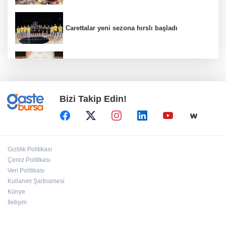
Carettalar yeni sezona hırslı başladı
İMES OSB geleceğin sanayisini inşa ediyor!
Sanayinin geleceği İMES OSB'de konuşuldu
Bizi Takip Edin!
CHP Grup Başkanvekili Kılıç’tan
'silahsızlanma' vurgusu
Bursa Büyükşehir'den afetlere hazır iki yeni
Gizlilik Politikası
mobil araç
Çerez Politikası
Veri Politikası
Kullanım Şartnamesi
İzmit Belediyesi'nde iki yeni başkan
yardımcısı göreve başladı
Künye
İletişim