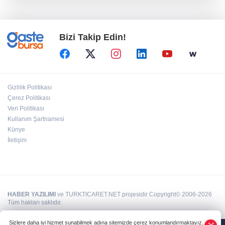
Hayvancılıkta dijital dönem... GEKİS Kars'ta
uygulamaya alındı
Bizi Takip Edin!
Mersin'de Kurs Merkezleri LGS’de büyük
başarıya imza attı
Kayseri Kocasinan'da tarım buluşması
Gizlilik Politikası
hasatla açıldı
Çerez Politikası
Veri Politikası
Kullanım Şartnamesi
Sağlık çalışanlarından ücret ve emeklilik
reformu çağrısı
Künye
İletişim
HABER YAZILIMI
ve TURKTICARET.NET projesidir Copyright© 2006-2026
Tüm hakları saklıdır.
Sizlere daha iyi hizmet sunabilmek adına sitemizde çerez konumlandırmaktayız.