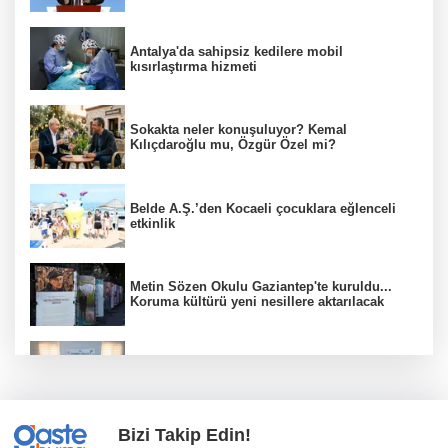
Antalya'da sahipsiz kedilere mobil
kısırlaştırma hizmeti
Sokakta neler konuşuluyor? Kemal
Kılıçdaroğlu mu, Özgür Özel mi?
Belde A.Ş.’den Kocaeli çocuklara eğlenceli
etkinlik
Metin Sözen Okulu Gaziantep'te kuruldu...
Koruma kültürü yeni nesillere aktarılacak
İstanbul'da 257 bin 850 uyuşturucu hap ele
geçirildi
Bizi Takip Edin!
Türkiye Kültür Yolu ikinci kez Malatya'dan