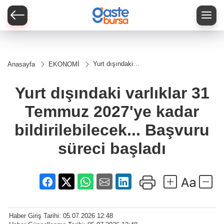
Yurt dışındaki
Anasayfa
EKONOMİ
varlıklar 31
Temmuz
2027'ye kadar
Yurt dışındaki varlıklar 31
bildirilebilecek...
Başvuru süreci
Temmuz 2027'ye kadar
başladı
bildirilebilecek... Başvuru
süreci başladı
Haber Giriş Tarihi: 05.07.2026 12:48